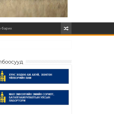
 барих
лбоосууд