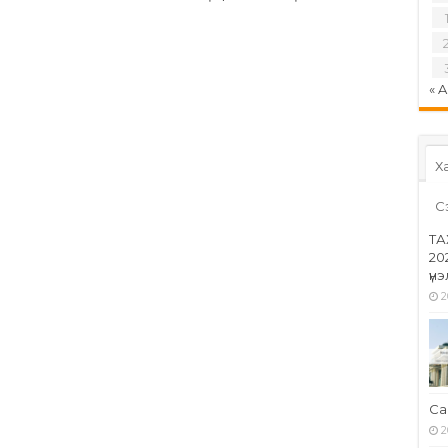
« 
Ха
С
ТА
20
үн
2
Са
2