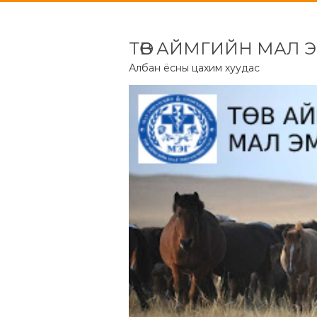
ТӨВ АЙМГИЙН МАЛ 
Албан ёсны цахим хуудас