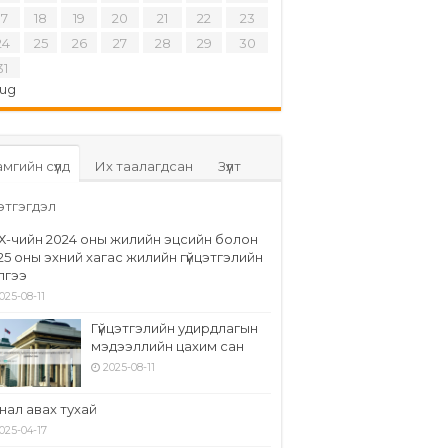
17
18
19
20
21
22
23
24
25
26
27
28
29
30
31
Aug
мгийн сүүлд
Их таалагдсан
Зүүлт
этгэгдэл
Х-чийн 2024 оны жилийн эцсийн болон
25 оны эхний хагас жилийн гүйцэтгэлийн
элгээ
025-08-11
Гүйцэтгэлийн удирдлагын
мэдээллийн цахим сан
2025-08-11
нал авах тухай
025-04-17