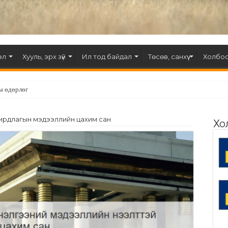
эл
Хууль, эрх зүй
Ил тод байдал
Төсөв, санхүү
Холбоо
ы өдөрлөг
дирдлагын мэдээллийн цахим сан
Хо