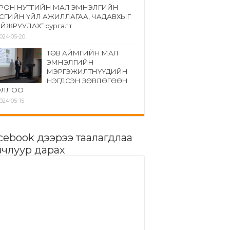
РОН НУТГИЙН МАЛ ЭМНЭЛГИЙН
СГИЙН ҮЙЛ АЖИЛЛАГАА, ЧАДАВХЫГ
ЙЖРУУЛАХ” сургалт
024-05-20
ТӨВ АЙМГИЙН МАЛ
ЭМНЭЛГИЙН
МЭРГЭЖИЛТНҮҮДИЙН
НЭГДСЭН ЗӨВЛӨГӨӨН
ОЛЛОО
024-05-15
cebook дээрээ таалагдлаа
вчлуур дарах