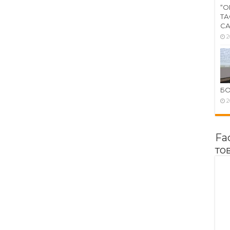
“О
ТА
СА
2
Б
2
Fa
то