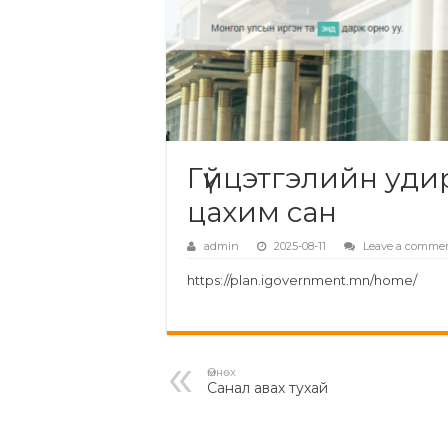
Гүйцэтгэлийн уд
цахим сан
admin
2025-08-11
Leave a comme
https://plan.igovernment.mn/home/
Өмнөх
Санал авах тухай