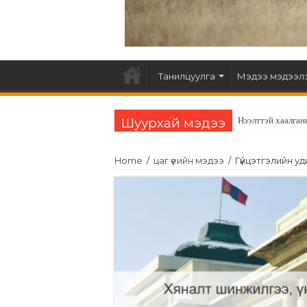
Танилцуулга
Мэдээ мэдээл
Шуурхай мэдээ
Нээлттэй хаалган
Home
/
цаг үеийн мэдээ
/
Гүйцэтгэлийн у