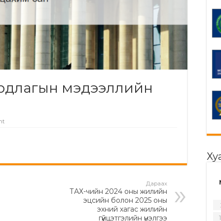
ирдлагын мэдээллийн
nt
Ху
Дараах
ТАХ-чийн 2024 оны жилийн
эцсийн болон 2025 оны
эхний хагас жилийн
гүйцэтгэлийн үнэлгээ