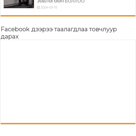
ЗӨВЛӨГӨӨН БОЛЛОО
2024-05-15
Facebook дээрээ таалагдлаа товчлуур
дарах