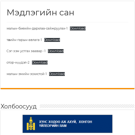
Мэдлэгийн сан
малын-биеийн-дархлаа-сайжруулах-1
Download
төлийн-гарын-авлага-1
Download
Сэг-зэм устгах заавар -1
Download
отор-нүүдэл-2
Download
малын-эмийн-зохистой-1
Download
Холбоосууд