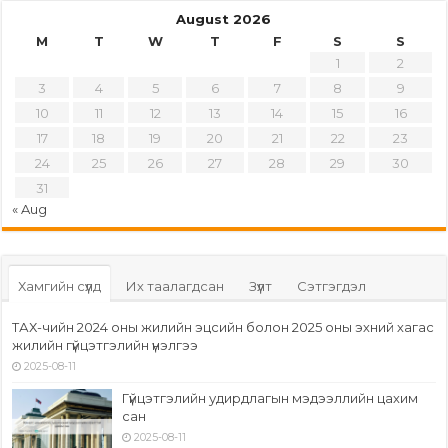
August 2026
M
T
W
T
F
S
S
1
2
3
4
5
6
7
8
9
10
11
12
13
14
15
16
17
18
19
20
21
22
23
24
25
26
27
28
29
30
31
« Aug
Хамгийн сүүлд
Их таалагдсан
Зүүлт
Сэтгэгдэл
ТАХ-чийн 2024 оны жилийн эцсийн болон 2025 оны эхний хагас
жилийн гүйцэтгэлийн үнэлгээ
2025-08-11
Гүйцэтгэлийн удирдлагын мэдээллийн цахим
сан
2025-08-11