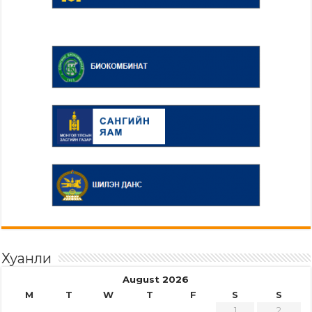
Хуанли
August 2026
M
T
W
T
F
S
S
1
2