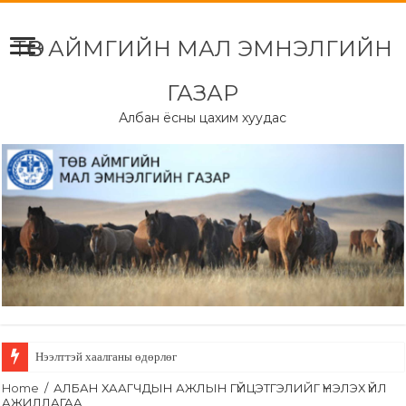
ТӨВ АЙМГИЙН МАЛ ЭМНЭЛГИЙН
ГАЗАР
Албан ёсны цахим хуудас
Нээлттэй хаалганы өдөрлөг
Home
/
АЛБАН ХААГЧДЫН АЖЛЫН ГҮЙЦЭТГЭЛИЙГ ҮНЭЛЭХ ҮЙЛ
АЖИЛЛАГАА