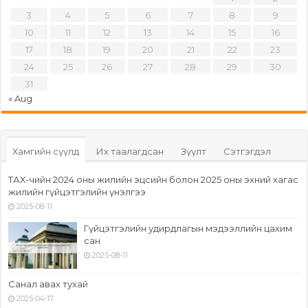
3
4
5
6
7
8
9
10
11
12
13
14
15
16
17
18
19
20
21
22
23
24
25
26
27
28
29
30
31
« Aug
Хамгийн сүүлд
Их таалагдсан
Зүүлт
Сэтгэгдэл
ТАХ-чийн 2024 оны жилийн эцсийн болон 2025 оны эхний хагас
жилийн гүйцэтгэлийн үнэлгээ
2025-08-11
Гүйцэтгэлийн удирдлагын мэдээллийн цахим
сан
2025-08-11
Санал авах тухай
2025-04-17