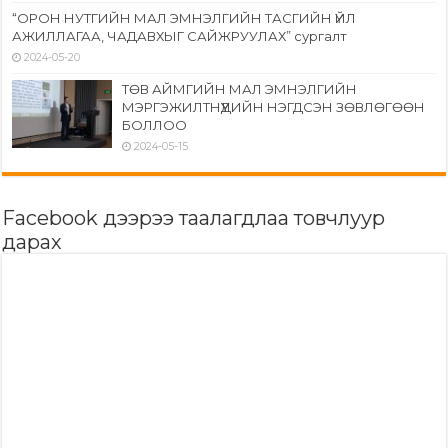
“ОРОН НУТГИЙН МАЛ ЭМНЭЛГИЙН ТАСГИЙН ҮЙЛ
АЖИЛЛАГАА, ЧАДАВХЫГ САЙЖРУУЛАХ” сургалт
2024-05-20
ТӨВ АЙМГИЙН МАЛ ЭМНЭЛГИЙН
МЭРГЭЖИЛТНҮҮДИЙН НЭГДСЭН ЗӨВЛӨГӨӨН
БОЛЛОО
2024-05-15
Facebook дээрээ таалагдлаа товчлуур
дарах