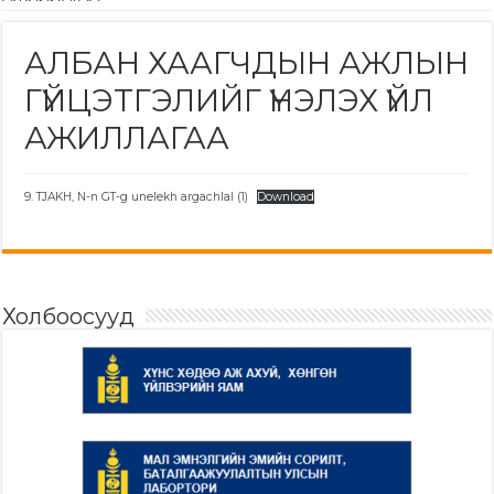
АЛБАН ХААГЧДЫН АЖЛЫН
ГҮЙЦЭТГЭЛИЙГ ҮНЭЛЭХ ҮЙЛ
АЖИЛЛАГАА
9. TJAKH, N-n GT-g unelekh argachlal (1)
Download
Холбоосууд