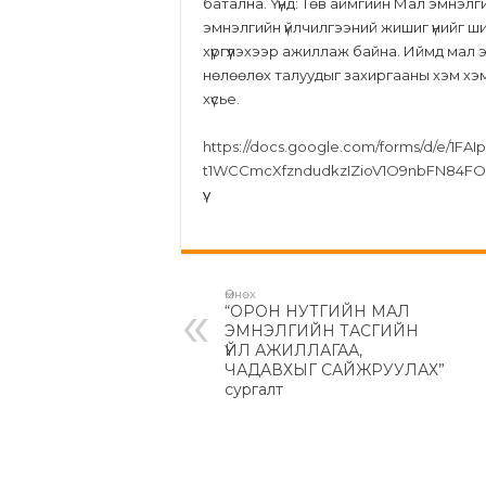
батална. Үүнд: Төв аймгийн Мал эмнэлг
эмнэлгийн үйлчилгээний жишиг үнийг ш
хүргүүлэхээр ажиллаж байна. Иймд мал
нөлөөлөх талуудыг захиргааны хэм хэ
хүсье.
https://docs.google.com/forms/d/e/1F
t1WCCmcXfzndudkzIZioV1O9nbFN84FOA
үү.
Өмнөх
“ОРОН НУТГИЙН МАЛ
ЭМНЭЛГИЙН ТАСГИЙН
ҮЙЛ АЖИЛЛАГАА,
ЧАДАВХЫГ САЙЖРУУЛАХ”
сургалт