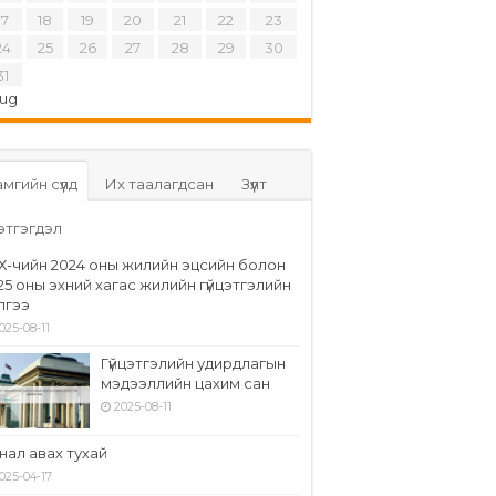
17
18
19
20
21
22
23
24
25
26
27
28
29
30
31
Aug
мгийн сүүлд
Их таалагдсан
Зүүлт
этгэгдэл
Х-чийн 2024 оны жилийн эцсийн болон
25 оны эхний хагас жилийн гүйцэтгэлийн
элгээ
025-08-11
Гүйцэтгэлийн удирдлагын
мэдээллийн цахим сан
2025-08-11
нал авах тухай
025-04-17