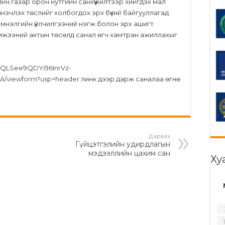
ийн газар орон нутгийн санхүүжилтээр хийгдэх мал
инэчлэх төслийг холбогдох эрх бүхий байгууллагад
 эмнэлгийн үйлчилгээний нэгж болон эрх ашигт
мжээний актын төсөлд санал өгч хамтран ажиллахыг
AIpQLSee9QDYi96InrVz-
/viewform?usp=header
линк дээр дарж саналаа өгнө
Дараах
Гүйцэтгэлийн удирдлагын
мэдээллийн цахим сан
Ху