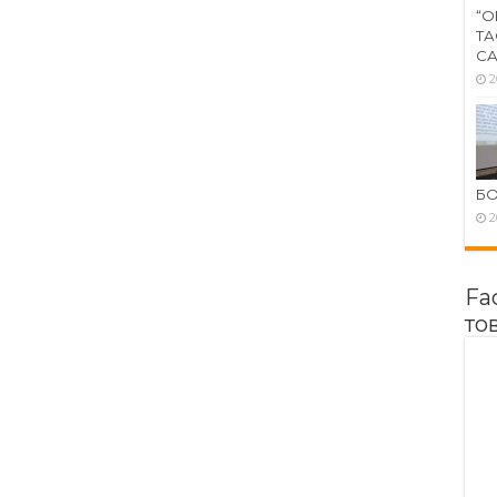
“О
ТА
СА
2
Б
2
Fa
то