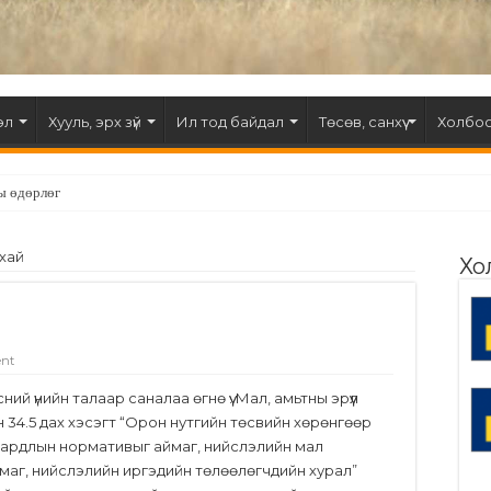
эл
Хууль, эрх зүй
Ил тод байдал
Төсөв, санхүү
Холбоо
ы өдөрлөг
ухай
Хо
ent
й үнийн талаар саналаа өгнө үү. Мал, амьтны эрүүл
йн 34.5 дах хэсэгт “Орон нутгийн төсвийн хөрөнгөөр
 зардлын нормативыг аймаг, нийслэлийн мал
маг, нийслэлийн иргэдийн төлөөлөгчдийн хурал”