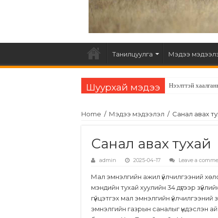
Танилцуулга
Мэдээ мэдээл
Шуурхай мэдээ
Нээлттэй хаалган
Home
/
Мэдээ мэдээлэл
/
Санал авах т
Санал авах тухай
admin
2025-04-17
Leave a comm
Мал эмнэлгийн ажил үйлчилгээний хөлсни
мэндийн тухай хуулийн 34 дүгээр зүйли
гүйцэтгэх мал эмнэлгийн үйлчилгээний
эмнэлгийн газрын саналыг үндэслэн ай