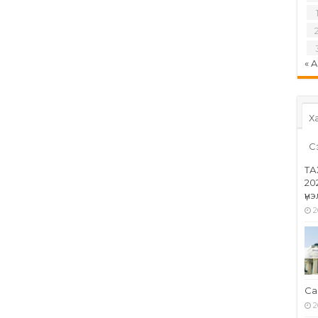
« 
Ха
С
ТА
20
үн
2
Са
2