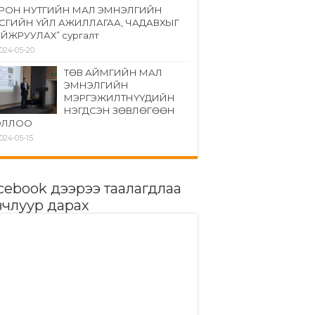
РОН НУТГИЙН МАЛ ЭМНЭЛГИЙН
СГИЙН ҮЙЛ АЖИЛЛАГАА, ЧАДАВХЫГ
ЙЖРУУЛАХ” сургалт
024-05-20
ТӨВ АЙМГИЙН МАЛ
ЭМНЭЛГИЙН
МЭРГЭЖИЛТНҮҮДИЙН
НЭГДСЭН ЗӨВЛӨГӨӨН
ОЛЛОО
024-05-15
cebook дээрээ таалагдлаа
вчлуур дарах