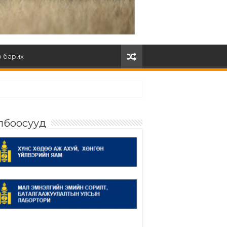
 барих
лбоосууд