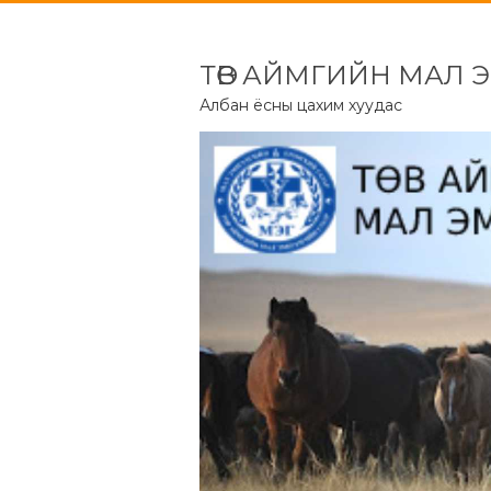
ТӨВ АЙМГИЙН МАЛ 
Албан ёсны цахим хуудас