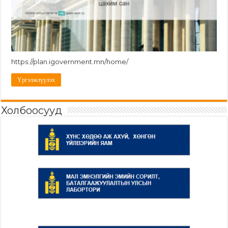
https://plan.igovernment.mn/home/
Үргэлжлүүлэх
Холбоосууд