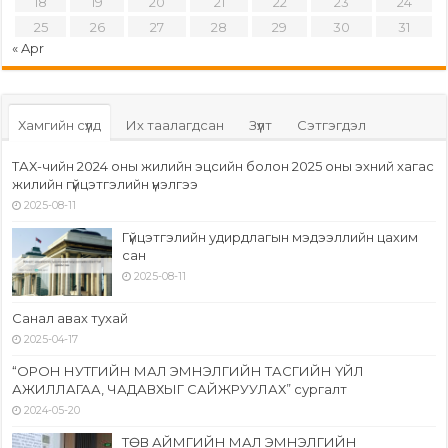
18
19
20
21
22
23
24
25
26
27
28
29
30
31
« Apr
Хамгийн сүүлд
Их таалагдсан
Зүүлт
Сэтгэгдэл
ТАХ-чийн 2024 оны жилийн эцсийн болон 2025 оны эхний хагас
жилийн гүйцэтгэлийн үнэлгээ
2025-08-11
Гүйцэтгэлийн удирдлагын мэдээллийн цахим
сан
2025-08-11
Санал авах тухай
2025-04-17
“ОРОН НУТГИЙН МАЛ ЭМНЭЛГИЙН ТАСГИЙН ҮЙЛ
АЖИЛЛАГАА, ЧАДАВХЫГ САЙЖРУУЛАХ” сургалт
2024-05-20
ТӨВ АЙМГИЙН МАЛ ЭМНЭЛГИЙН