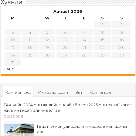
Хуанли
August 2026
M
T
W
T
F
S
S
1
2
3
4
5
6
7
8
9
10
11
12
13
14
15
16
17
18
19
20
21
22
23
24
25
26
27
28
29
30
31
« Aug
Хамгийн сүүлд
Их таалагдсан
Зүүлт
Сэтгэгдэл
ТАХ-чийн 2024 оны жилийн эцсийн болон 2025 оны эхний хагас
жилийн гүйцэтгэлийн үнэлгээ
2025-08-11
Гүйцэтгэлийн удирдлагын мэдээллийн цахим
сан