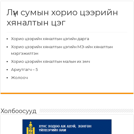
Лүн сумын хорио цээрийн
хяналтын цэг
Хорио цээрийн хяналтын цэгийн дарга
Хорио цээрийн хяналтын цэгийн МЭ-ийн хяналтын
мэргэжилтэн
Хорио цээрийн хяналтын малын их эмч
Ариутгагч – 5
Жолооч
Холбоосууд