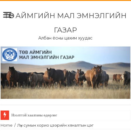
ТӨВ АЙМГИЙН МАЛ ЭМНЭЛГИЙН
ГАЗАР
Албан ёсны цахим хуудас
Нээлттэй хаалганы өдөрлөг
Home
/
Лүн сумын хорио цээрийн хяналтын цэг