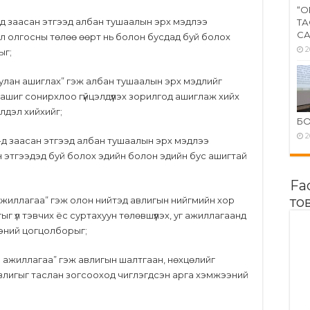
“О
.1-д заасан этгээд албан тушаалын эрх мэдлээ
ТА
СА
л олгосны төлөө өөрт нь болон бусдад буй болох
2
ыг;
уулан ашиглах” гэж албан тушаалын эрх мэдлийг
ашиг сонирхлоо гүйцэлдүүлэх зорилгод ашиглаж хийх
үйлдэл хийхийг;
Б
2
.1-д заасан этгээд албан тушаалын эрх мэдлээ
йн этгээдэд буй болох эдийн болон эдийн бус ашигтай
Fa
то
йл ажиллагаа” гэж олон нийтэд авлигын нийгмийн хор
г үл тэвчих ёс суртахуун төлөвшүүлэх, уг ажиллагаанд
эний цогцолборыг;
йл ажиллагаа” гэж авлигын шалтгаан, нөхцөлийг
авлигыг таслан зогсооход чиглэгдсэн арга хэмжээний