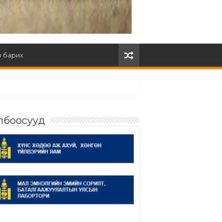
 барих
лбоосууд