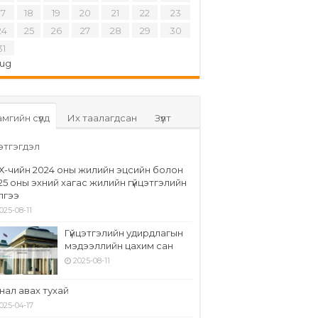
17
18
19
20
21
22
23
24
25
26
27
28
29
30
31
Aug
мгийн сүүлд
Их таалагдсан
Зүүлт
этгэгдэл
Х-чийн 2024 оны жилийн эцсийн болон
25 оны эхний хагас жилийн гүйцэтгэлийн
элгээ
025-08-11
Гүйцэтгэлийн удирдлагын
мэдээллийн цахим сан
2025-08-11
нал авах тухай
025-04-17