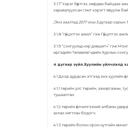
3.1.7.“хэрэг бүртгэх, мөрдөн байцаах 
харьяалуулсан гэмт хэрэгт явуулж бай
/Энэ заалтад 2017 оны 5 дугаар сарын
3.1.8.“гүйцэтгэх ажил” гэж Гүйцэтгэх аж
3.1.9.“сонгуульд нэр дэвшигч” гэж Мон
иргэдийн Төлөөлөгчдийн Хурлын сонгу
4 дүгээр зүйл.Хуулийн үйлчлэлд х
4.1.Доор дурдсан этгээд энэ хуулийн ү
4.1.1.төрийн улс төрийн, захиргааны, т
тушаалтан;
4.1.2.төрийн үйлчилгээний албаны уди
ахлах нягтлан бодогч;
4.1.3.төрийн болон орон нутгийн өмчи