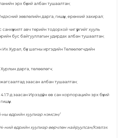
анийн эрх бүхий албан тушаалтан;
Үндэсний зөвлөлийн дарга, гишүүн, ерөнхий захирал;
 санхүүжилт авч төрийн тодорхой чиг үүргийг хууль
өрийн бус байгууллагын удирдах албан тушаалтан;
н Их Хурал, бүх шатны иргэдийн Төлөөлөгчдийн
н Хурлын дарга, төлөөлөгч;
н жагсаалтад заасан албан тушаалтан;
н 4.1.7-д заасан Ирээдүйн өв сан корпорацийн эрх бүхий
ишүүн.
 5-ны өдрийн хуулиар нэмсэн/
 24-ний өдрийн хуулиар өөрчлөн найруулсан/
Хэвлэх