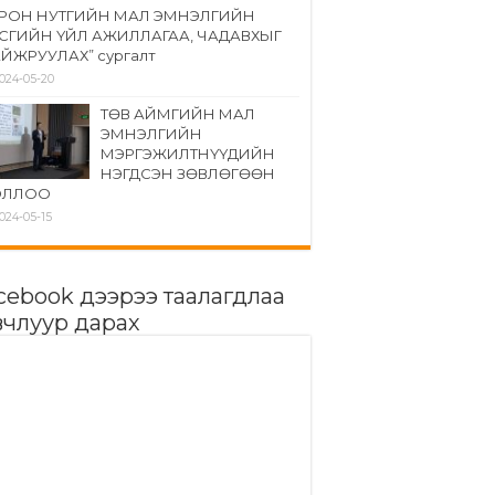
РОН НУТГИЙН МАЛ ЭМНЭЛГИЙН
СГИЙН ҮЙЛ АЖИЛЛАГАА, ЧАДАВХЫГ
ЙЖРУУЛАХ” сургалт
024-05-20
ТӨВ АЙМГИЙН МАЛ
ЭМНЭЛГИЙН
МЭРГЭЖИЛТНҮҮДИЙН
НЭГДСЭН ЗӨВЛӨГӨӨН
ОЛЛОО
024-05-15
cebook дээрээ таалагдлаа
вчлуур дарах