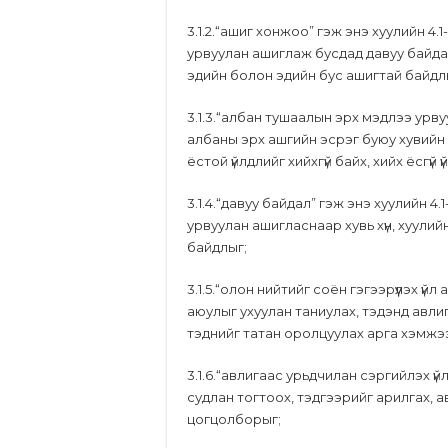
3.1.2.“ашиг хонжоо” гэж энэ хуулийн 4
урвуулан ашиглаж бусдад давуу байда
эдийн болон эдийн бус ашигтай байдл
3.1.3.“албан тушаалын эрх мэдлээ урв
албаны эрх ашгийн эсрэг буюу хувийн 
ёстой үйлдлийг хийхгүй байх, хийх ёсгүй 
3.1.4.“давуу байдал” гэж энэ хуулийн 4
урвуулан ашигласнаар хувь хүн, хуули
байдлыг;
3.1.5.“олон нийтийг соён гэгээрүүлэх ү
аюулыг ухуулан таниулах, тэдэнд авлигы
тэднийг татан оролцуулах арга хэмжэ
3.1.6.“авлигаас урьдчилан сэргийлэх ү
судлан тогтоох, тэдгээрийг арилгах, 
цогцолборыг;