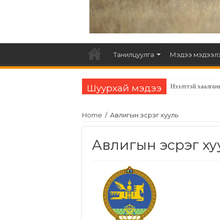
Танилцуулга
Мэдээ мэдээл
Шуурхай мэдээ
Нээлттэй хаалган
АВЛИГАТАЙ ТЭ
Home
/
Авлигын эсрэг хууль
Авлигын эсрэг ху