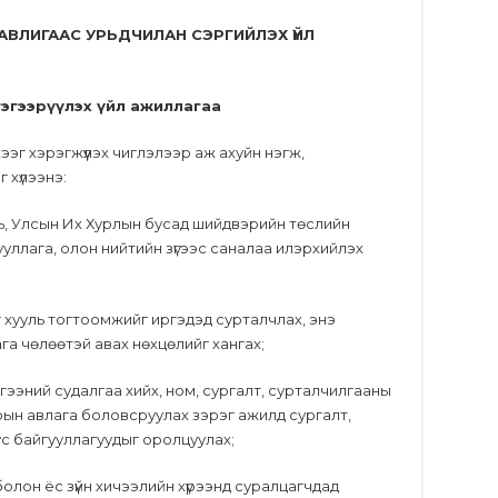
 АВЛИГААС УРЬДЧИЛАН СЭРГИЙЛЭХ ҮЙЛ
гэгээрүүлэх үйл ажиллагаа
жээг хэрэгжүүлэх чиглэлээр аж ахуйн нэгж,
г хүлээнэ:
уль, Улсын Их Хурлын бусад шийдвэрийн төслийн
уллага, олон нийтийн зүгээс саналаа илэрхийлэх
г хууль тогтоомжийг иргэдэд сурталчлах, энэ
га чөлөөтэй авах нөхцөлийг хангах;
гээний судалгаа хийх, ном, сургалт, сурталчилгааны
арын авлага боловсруулах зэрэг ажилд сургалт,
с байгууллагуудыг оролцуулах;
 болон ёс зүйн хичээлийн хүрээнд суралцагчдад