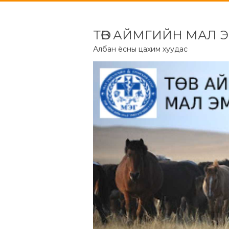
ТӨВ АЙМГИЙН МАЛ 
Албан ёсны цахим хуудас