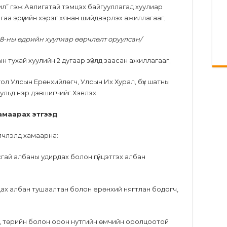
ажил” гэж Авлигатай тэмцэх байгууллагад хуулиар
гаа эрүүгийн хэрэг хянан шийдвэрлэх ажиллагааг;
 18-ны өдрийн хуулиар өөрчлөлт оруулсан/
лын тухай хуулийн 2 дугаар зүйлд заасан ажиллагааг;
гол Улсын Ерөнхийлөгч, Улсын Их Хурал, бүх шатны
ульд нэр дэвшигчийг.
Хэвлэх
амаарах этгээд
йлчлэлд хамаарна:
усгай албаны удирдах болон гүйцэтгэх албан
рдах албан тушаалтан болон ерөнхий нягтлан бодогч,
т, төрийн болон орон нутгийн өмчийн оролцоотой