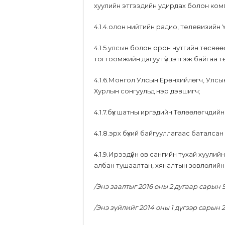
хуулийн этгээдийн удирдах болон комп
4.1.4.олон нийтийн радио, телевизийн 
4.1.5.улсын болон орон нутгийн төсвөөс
тогтоомжийн дагуу гүйцэтгэж байгаа т
4.1.6.Монгол Улсын Ерөнхийлөгч, Улсы
Хурлын сонгуульд нэр дэвшигч;
4.1.7.бүх шатны иргэдийн Төлөөлөгчдий
4.1.8.эрх бүхий байгууллагаас баталса
4.1.9.Ирээдүйн өв сангийн тухай хуулий
албан тушаалтан, хяналтын зөвлөлийн г
/Энэ заалтыг 2016 оны 2 дугаар сарын
/Энэ зүйлийг 2014 оны 1 дүгээр сарын