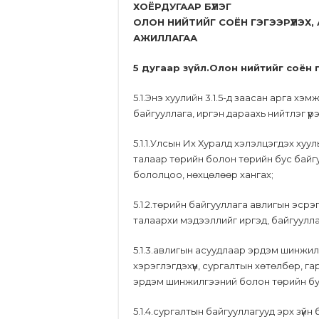
ХОЁРДУГААР БҮЛЭГ
ОЛОН НИЙТИЙГ СОЁН ГЭГЭЭРҮҮЛЭХ,
АЖИЛЛАГАА
5 дугаар зүйл.Олон нийтийг соён 
5.1.Энэ хуулийн 3.1.5-д заасан арга хэм
байгууллага, иргэн дараахь нийтлэг үүрэ
5.1.1.Улсын Их Хуралд хэлэлцэгдэх ху
талаар төрийн болон төрийн бус байгу
бололцоо, нөхцөлөөр хангах;
5.1.2.төрийн байгууллага авлигын эсрэ
талаархи мэдээллийг иргэд, байгуулла
5.1.3.авлигын асуудлаар эрдэм шинжил
хэрэглэгдэхүүн, сургалтын хөтөлбөр, г
эрдэм шинжилгээний болон төрийн бу
5.1.4.сургалтын байгууллагууд эрх зүйн