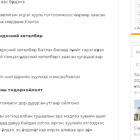
аас бүрдэнэ.
 авлигын эсрэг хууль тогтоомжоос өөрөөр заасан
аж мөрдөнө.
Хэвлэх
« 
үндэсний хөтөлбөр
ндэсний хөтөлбөр батлах бөгөөд түүнийг хэрэгжүүлэх
Ха
й тэмцэх үндэсний хөтөлбөрт заасан хугацаагаар
С
ТА
 24-ний өдрийн хуулиар нэмсэн/
Хэвлэх
20
үн
ёоны тодорхойлолт
2
р томъёог дор дурдсан утгаар ойлгоно:
аасан этгээд албан тушаалын эрх мэдлээ хувийн ашиг
ад давуу байдал олгох, иргэн, хуулийн этгээдээс
Са
 үйлдэл, эс үйлдэхүйгээр илрэх аливаа эрх зүйн
2