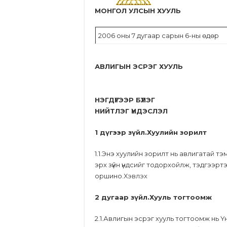
МОНГОЛ УЛСЫН ХУУЛЬ
2006 оны 7 дугаар сарын 6-ны өдөр
АВЛИГЫН ЭСРЭГ ХУУЛЬ
НЭГДҮГЭЭР БҮЛЭГ
НИЙТЛЭГ ҮНДЭСЛЭЛ
1 дүгээр зүйл.Хуулийн зорилт
1.1.Энэ хуулийн зорилт нь авлигатай т
эрх зүйн үндсийг тодорхойлж, тэдгээр
оршино.
Хэвлэх
2 дугаар зүйл.Хууль тогтоомж
2.1.Авлигын эсрэг хууль тогтоомж нь Үн