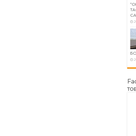
“О
ТА
СА
2
Б
2
Fa
то