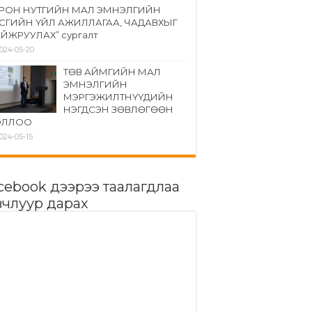
РОН НУТГИЙН МАЛ ЭМНЭЛГИЙН
СГИЙН ҮЙЛ АЖИЛЛАГАА, ЧАДАВХЫГ
ЙЖРУУЛАХ” сургалт
024-05-20
ТӨВ АЙМГИЙН МАЛ
ЭМНЭЛГИЙН
МЭРГЭЖИЛТНҮҮДИЙН
НЭГДСЭН ЗӨВЛӨГӨӨН
ОЛЛОО
024-05-15
cebook дээрээ таалагдлаа
вчлуур дарах