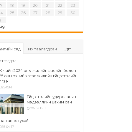
17
18
19
20
21
22
23
24
25
26
27
28
29
30
31
Aug
мгийн сүүлд
Их таалагдсан
Зүүлт
этгэгдэл
Х-чийн 2024 оны жилийн эцсийн болон
25 оны эхний хагас жилийн гүйцэтгэлийн
элгээ
025-08-11
Гүйцэтгэлийн удирдлагын
мэдээллийн цахим сан
2025-08-11
нал авах тухай
025-04-17