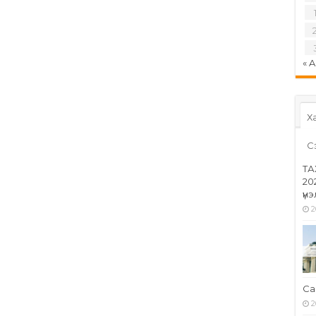
« 
Ха
С
ТА
20
үн
2
Са
2