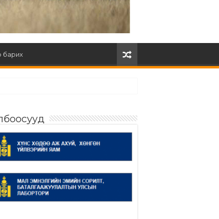
 барих
лбоосууд