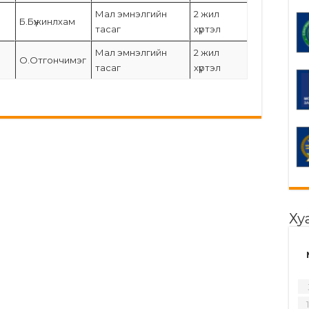
Мал эмнэлгийн
2 жил
Б.Бүжинлхам
тасаг
хүртэл
Мал эмнэлгийн
2 жил
О.Отгончимэг
тасаг
хүртэл
Ху