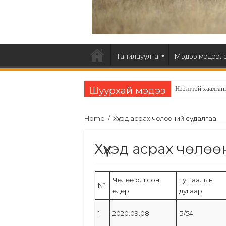
Танилцуулга
Мэдээ мэдээл
Шуурхай мэдээ
Нээлттэй хаалган
Home
/
Хүүхэд асрах чөлөөний судалгаа
Хүүхэд асрах чөлө
Чөлөө олгсон
Тушаалын
№
өдөр
дугаар
1
2020.09.08
Б/54