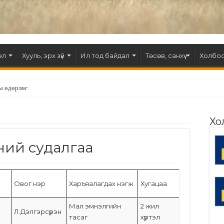
эл
Хууль, эрх зүй
Ил тод байдал
Төсөв, санхүү
Холбоо
ы өдөрлөг
Хо
өний судалгаа
Овог нэр
Харъяалагдах нэгж
Хугацаа
Мал эмнэлгийн
2 жил
Л.Дэлгэрсүрэн
тасаг
хүртэл