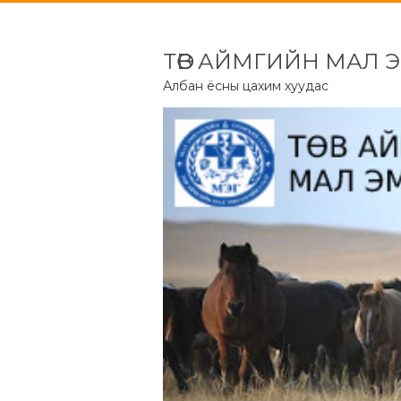
ТӨВ АЙМГИЙН МАЛ 
Албан ёсны цахим хуудас