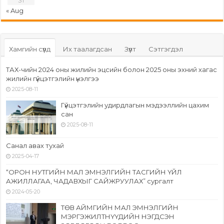
31
« Aug
Хамгийн сүүлд
Их таалагдсан
Зүүлт
Сэтгэгдэл
ТАХ-чийн 2024 оны жилийн эцсийн болон 2025 оны эхний хагас
жилийн гүйцэтгэлийн үнэлгээ
2025-08-11
Гүйцэтгэлийн удирдлагын мэдээллийн цахим
сан
2025-08-11
Санал авах тухай
2025-04-17
“ОРОН НУТГИЙН МАЛ ЭМНЭЛГИЙН ТАСГИЙН ҮЙЛ
АЖИЛЛАГАА, ЧАДАВХЫГ САЙЖРУУЛАХ” сургалт
2024-05-20
ТӨВ АЙМГИЙН МАЛ ЭМНЭЛГИЙН
МЭРГЭЖИЛТНҮҮДИЙН НЭГДСЭН