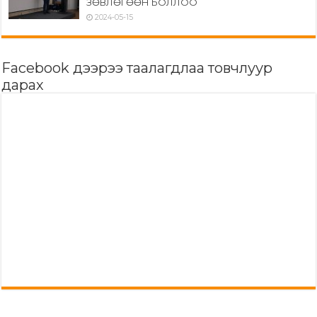
ЗӨВЛӨГӨӨН БОЛЛОО
2024-05-15
Facebook дээрээ таалагдлаа товчлуур
дарах