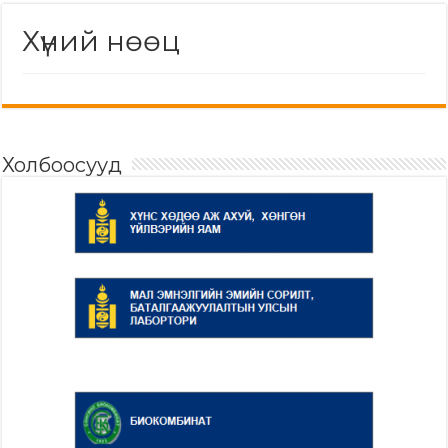
Хүний нөөц
Холбоосууд