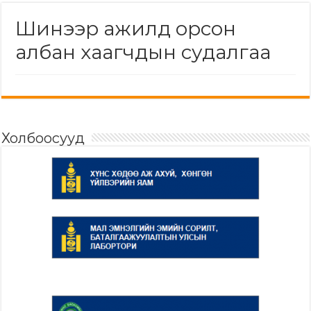
Шинээр ажилд орсон
албан хаагчдын судалгаа
Холбоосууд