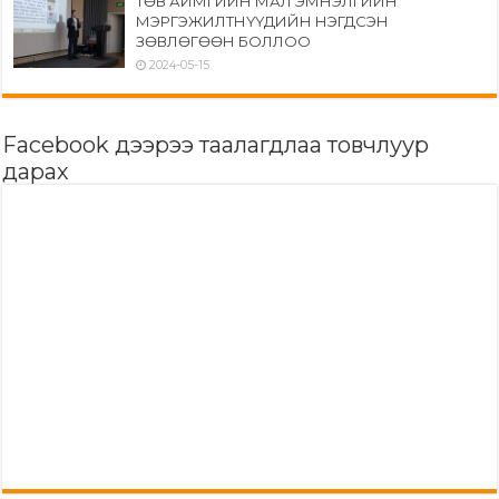
ТӨВ АЙМГИЙН МАЛ ЭМНЭЛГИЙН
МЭРГЭЖИЛТНҮҮДИЙН НЭГДСЭН
ЗӨВЛӨГӨӨН БОЛЛОО
2024-05-15
Facebook дээрээ таалагдлаа товчлуур
дарах