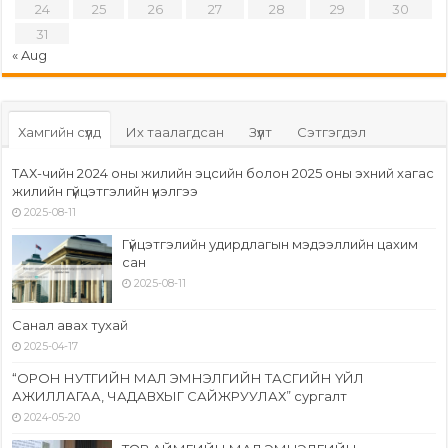
24
25
26
27
28
29
30
31
« Aug
Хамгийн сүүлд
Их таалагдсан
Зүүлт
Сэтгэгдэл
ТАХ-чийн 2024 оны жилийн эцсийн болон 2025 оны эхний хагас
жилийн гүйцэтгэлийн үнэлгээ
2025-08-11
Гүйцэтгэлийн удирдлагын мэдээллийн цахим
сан
2025-08-11
Санал авах тухай
2025-04-17
“ОРОН НУТГИЙН МАЛ ЭМНЭЛГИЙН ТАСГИЙН ҮЙЛ
АЖИЛЛАГАА, ЧАДАВХЫГ САЙЖРУУЛАХ” сургалт
2024-05-20